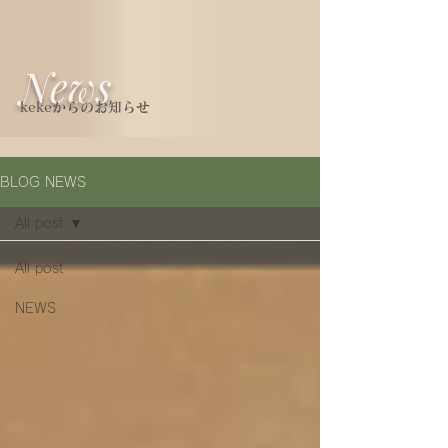
News
kekeからのお知らせ
BLOG NEWS
All post
All post
NEWS